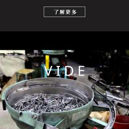
V I D E
------